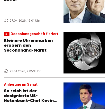
27.04.2026, 16:01 Uhr
Occasionsgeschäft floriert
Kleinere Uhrenmarken
erobern den
Secondhand-Markt
21.04.2026, 22:53 Uhr
Anhörung im Senat
So reich ist der
designierte US-
Notenbank-Chef Kevin
Warsh