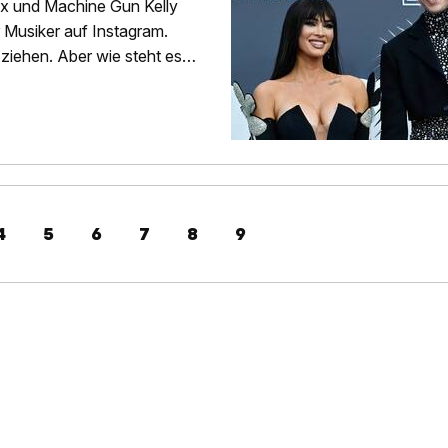
ox und Machine Gun Kelly
 Musiker auf Instagram.
 ziehen. Aber wie steht es
4
5
6
7
8
9