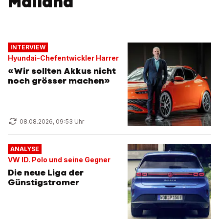
Mailand
INTERVIEW
Hyundai-Chefentwickler Harrer
«Wir sollten Akkus nicht
noch grösser machen»
08.08.2026, 09:53 Uhr
ANALYSE
VW ID. Polo und seine Gegner
Die neue Liga der
Günstigstromer