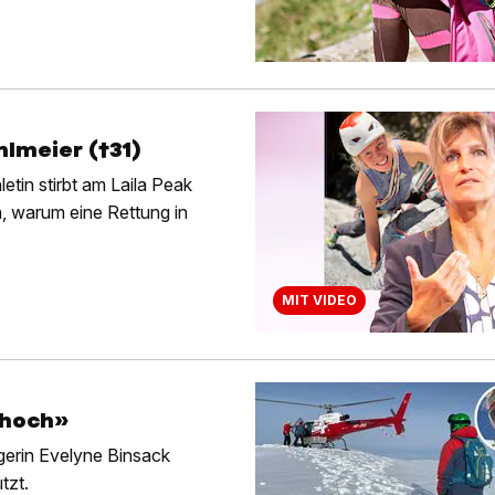
lmeier (†31)
etin stirbt am Laila Peak
, warum eine Rettung in
MIT VIDEO
s hoch»
igerin Evelyne Binsack
tzt.