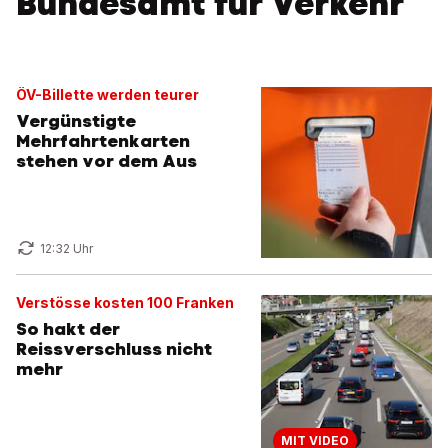
Bundesamt für Verkehr
ÖV-Billette werden teurer
Vergünstigte
Mehrfahrtenkarten
stehen vor dem Aus
12:32 Uhr
Verstösse kosten 100 Franken
So hakt der
Reissverschluss nicht
mehr
MIT VIDEO