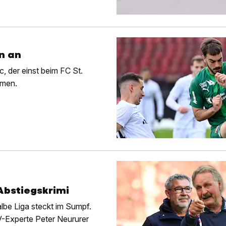
n an
, der einst beim FC St.
emen.
Abstiegskrimi
albe Liga steckt im Sumpf.
V-Experte Peter Neururer