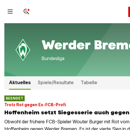
Werder Brem
Bundesliga
Aktuelles
Spiele/Resultate
Tabelle
BEENDET
Trotz Rot gegen Ex-FCB-Profi
Hoffenheim setzt Siegesserie auch gegen
Obwohl der frühere FCB-Spieler Wouter Burger mit Rot vom P
Hoffenheim gegen Werder Bremen. Es ist der vierte Sieg in d