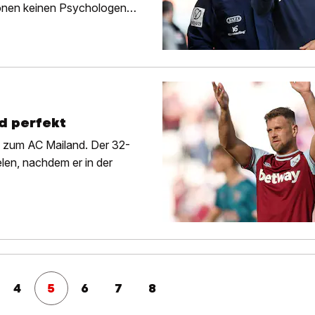
tionen keinen Psychologen
d perfekt
d zum AC Mailand. Der 32-
elen, nachdem er in der
4
5
6
7
8