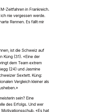
EM-Zeitfahren in Frankreich.
s ich nie vergessen werde.
arte Rennen. Es fällt mir
nnen, ist die Schweiz auf
n Küng (31). «Eine der
 bringt dem Team extrem
Rüegg (24) und Jasmine
chweizer Sextett. Küng:
onalen Vergleich kleiner als
ausheben.»
eisterin sein? Eine
Welle des Erfolgs. Und wer
n Motivationsschub. «Es hat