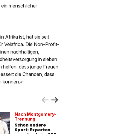
e ein menschlicher
Afrika ist, hat sie seit
r Velafrica. Die Non-Profit-
inen nachhaltigen,
dheitsversorgung in sieben
n helfen, dass junge Frauen
bessert die Chancen, dass
en können.»
Nach Montgomery-
Bike-Part
Trennung
Lenzerhe
Schon andere
Zum Abs
Sport-Experten
zeigt si