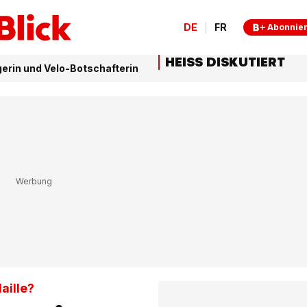
DE
FR
Abonnie
HEISS DISKUTIERT
erin und Velo-Botschafterin
aille?