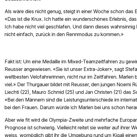
Als wäre dies nicht genug, steigt in einer Woche schon das 
«Das ist die Krux. Ich hatte ein wunderschönes Erlebnis, da
Ich habe nicht viel geschlafen. Und dann dieses wahnsinnig h
nicht einfach, zurück in den Rennmodus zu kommen.»
Fakt ist: Um eine Medaille im Mixed-Teamzeitfahren zu gewi
Reusser angewiesen. «Sie ist unser Extra-Joker», sagt Stefa
weltbesten Velofahrerinnen, nicht nur im Zeitfahren. Marlen
viel.» Der Thurgauer bildet mit Reusser, den jungen Noemi 
Liechti (22), Mauro Schmid (25) und Jan Christen (21) das S
«Bei den Männern sind die Leistungsunterschiede im internati
bei den Frauen. Darum würde ich Marlen bei uns schon her
Aber wie fit wird die Olympia-Zweite und mehrfache Europam
Prognose ist schwierig. Vielleicht reitet sie weiter auf ihrer 
weiss, womöglich gibt ihr die Umgebung rund um Kigali eine