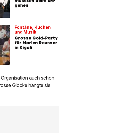
mussten beim SRF
erstmals
gehen
Freundin
MIT VIDEO
Fontäne, Kuchen
Reusser
und Musik
Triumph
Grosse Gold-Party
Dieses M
für Marlen Reusser
jetzt We
in Kigali
MIT VIDEO
e Organisation auch schon
grosse Glocke hängte sie