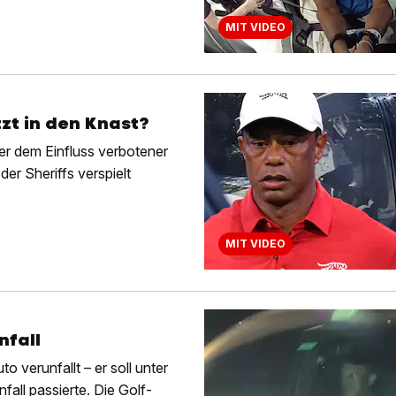
MIT VIDEO
zt in den Knast?
er dem Einfluss verbotener
er Sheriffs verspielt
MIT VIDEO
nfall
o verunfallt – er soll unter
all passierte. Die Golf-