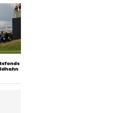
tsfonds
eldhahn