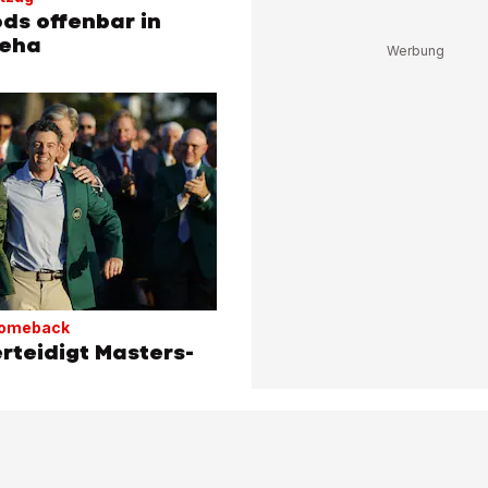
ds offenbar in
Reha
Comeback
erteidigt Masters-