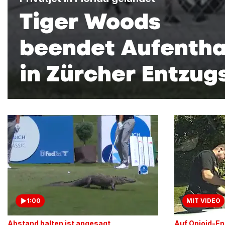
Tiger Woods
beendet Aufentha
in Zürcher Entzugs
1:00
MIT VIDEO
Abstand halten ist angesagt
Auf Opioid-En