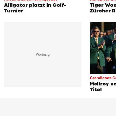
Alligator platzt in Golf-
Tiger Woo
Turnier
Zürcher 
Grandioses 
McIlroy v
Titel