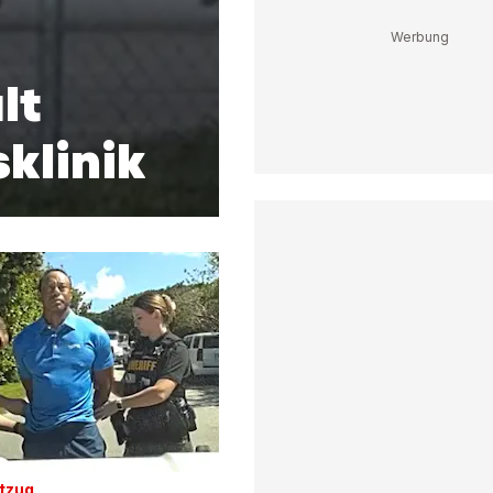
lt
klinik
tzug