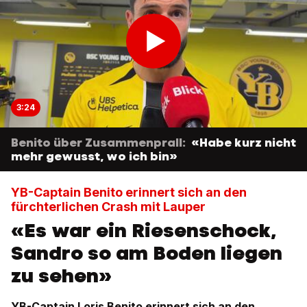
3:24
Benito über Zusammenprall:
«Habe kurz nicht
mehr gewusst, wo ich bin»
YB-Captain Benito erinnert sich an den
fürchterlichen Crash mit Lauper
«Es war ein Riesenschock,
Sandro so am Boden liegen
zu sehen»
YB-Captain Loris Benito erinnert sich an den