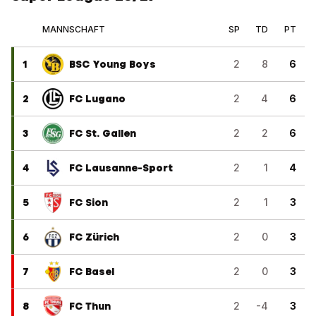
MANNSCHAFT
SP
TD
PT
1
BSC Young Boys
2
8
6
2
FC Lugano
2
4
6
3
FC St. Gallen
2
2
6
4
FC Lausanne-Sport
2
1
4
5
FC Sion
2
1
3
6
FC Zürich
2
0
3
7
FC Basel
2
0
3
8
FC Thun
2
-4
3