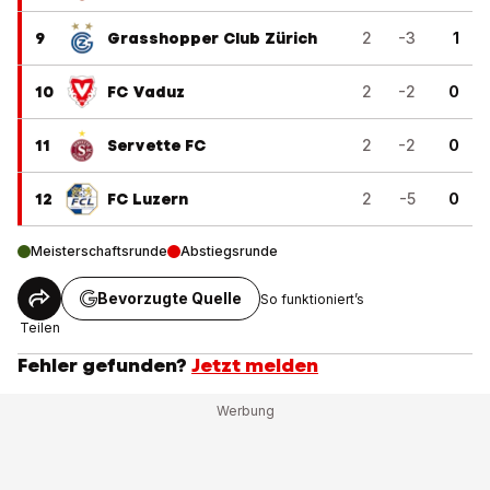
9
Grasshopper Club Zürich
2
-3
1
10
FC Vaduz
2
-2
0
11
Servette FC
2
-2
0
12
FC Luzern
2
-5
0
Meisterschaftsrunde
Abstiegsrunde
Bevorzugte Quelle
So funktioniert’s
Teilen
Fehler gefunden?
Jetzt melden