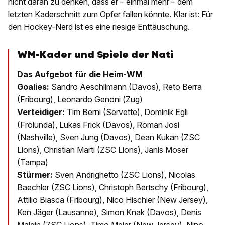
nicht daran zu denken, dass er – einmal mehr – dem
letzten Kaderschnitt zum Opfer fallen könnte. Klar ist: Für
den Hockey-Nerd ist es eine riesige Enttäuschung.
WM-Kader und Spiele der Nati
Das Aufgebot für die Heim-WM
Goalies:
Sandro Aeschlimann (Davos), Reto Berra
(Fribourg), Leonardo Genoni (Zug)
Verteidiger:
Tim Berni (Servette), Dominik Egli
(Frölunda), Lukas Frick (Davos), Roman Josi
(Nashville), Sven Jung (Davos), Dean Kukan (ZSC
Lions), Christian Marti (ZSC Lions), Janis Moser
(Tampa)
Stürmer:
Sven Andrighetto (ZSC Lions), Nicolas
Baechler (ZSC Lions), Christoph Bertschy (Fribourg),
Attilio Biasca (Fribourg), Nico Hischier (New Jersey),
Ken Jäger (Lausanne), Simon Knak (Davos), Denis