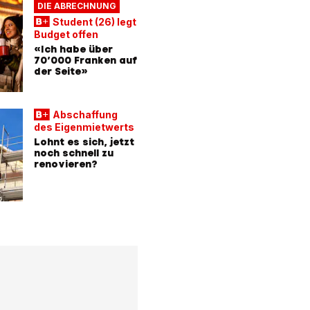
DIE ABRECHNUNG
Student (26) legt
Budget offen
«Ich habe über
70’000 Franken auf
der Seite»
Abschaffung
des Eigenmietwerts
Lohnt es sich, jetzt
noch schnell zu
renovieren?