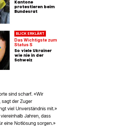
Kantone
protestieren beim
Bundesrat
BLICK ERKLÄRT
Das Wichtigste zum
Status S
So viele Ukrainer
wie nie in der
Schweiz
rte sind scharf. «Wir
 sagt der Zuger
ngt viel Unverständnis mit.»
viereinhalb Jahren, dass
ür eine Notlösung sorgen.»