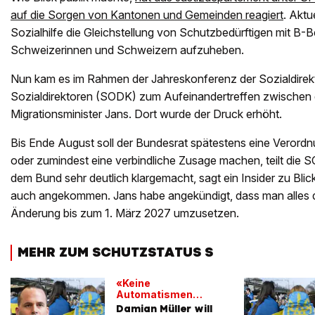
auf die Sorgen von Kantonen und Gemeinden reagiert
. Aktu
Sozialhilfe die Gleichstellung von Schutzbedürftigen mit B-B
Schweizerinnen und Schweizern aufzuheben.
Nun kam es im Rahmen der Jahreskonferenz der Sozialdirek
Sozialdirektoren (SODK) zum Aufeinandertreffen zwischen 
Migrationsminister Jans. Dort wurde der Druck erhöht.
Bis Ende August soll der Bundesrat spätestens eine Veror
oder zumindest eine verbindliche Zusage machen, teilt die 
dem Bund sehr deutlich klargemacht, sagt ein Insider zu Blick
auch angekommen. Jans habe angekündigt, dass man alles d
Änderung bis zum 1. März 2027 umzusetzen.
MEHR ZUM SCHUTZSTATUS S
«Keine
Automatismen
schaffen»
Damian Müller will