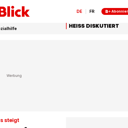
DE
FR
Abonnie
HEISS DISKUTIERT
zialhilfe
s steigt