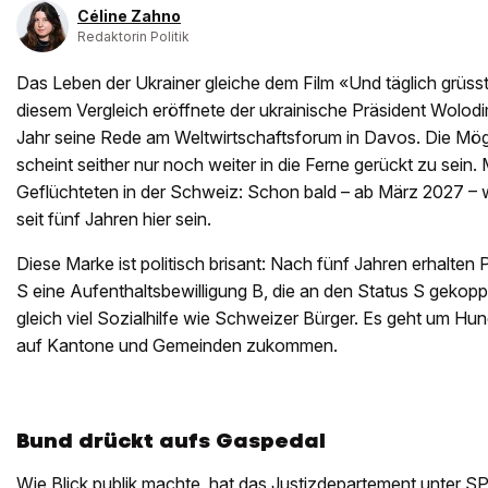
Céline Zahno
Redaktorin Politik
Das Leben der Ukrainer gleiche dem Film «Und täglich grüsst
diesem Vergleich eröffnete der ukrainische Präsident Wolodi
Jahr seine Rede am Weltwirtschaftsforum in Davos. Die Mögl
scheint seither nur noch weiter in die Ferne gerückt zu sein. 
Geflüchteten in der Schweiz: Schon bald – ab März 2027 – 
seit fünf Jahren hier sein.
Diese Marke ist politisch brisant: Nach fünf Jahren erhalten
S eine Aufenthaltsbewilligung B, die an den Status S gekoppel
gleich viel Sozialhilfe wie Schweizer Bürger. Es geht um Hun
auf Kantone und Gemeinden zukommen.
Bund drückt aufs Gaspedal
Wie Blick publik machte,
hat das Justizdepartement unter S