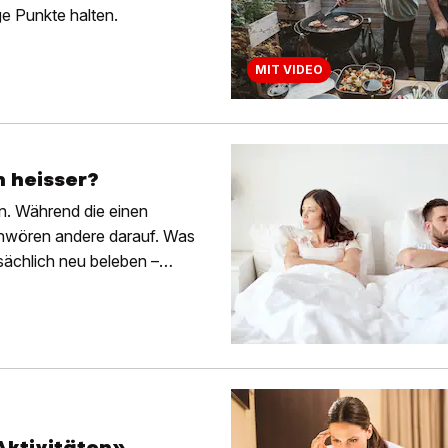
ge Punkte halten.
MIT VIDEO
 heisser?
en. Während die einen
chwören andere darauf. Was
sächlich neu beleben –
 Aktivitäten»