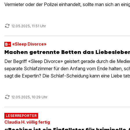
Vermieter oder der Polizei einhandelt, sollte man sich an eini
12.05.2025, 11:51 Uhr
«Sleep Divorce»
Machen getrennte Betten das Liebesleben
Der Begriff «Sleep Divorce» geistert gerade durch die Medi
separate Schlafzimmer für den Anfang vom Ende halten, s
sagt die Expertin? Die Schlaf-Scheidung kann eine Liebe tat
wenn mans richtig angeht.
12.05.2025, 10:29 Uhr
LESERREPORTER
Claudia H. völlig fertig
«Booking ist ein Einfallstor für kriminelle