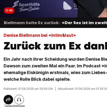
0:45
Biellmann holte Ex zurück:
«Der Sex ist im zwei
Denise Biellmann bei «intim&laut»
Zurück zum Ex dan
Ein Jahr nach ihrer Scheidung wurden Denise Bi
Dawson zum zweiten Mal ein Paar. Im Podcast «in
ehemalige Eiskönigin erstmals, wies zum Liebe
welche Rolle Blick dabei spielte.
Publiziert: 01.06.2026 um 20:04 Uhr
|
Aktualisiert: 01.06.2026 um 21:34 U
Teilen
Anhören