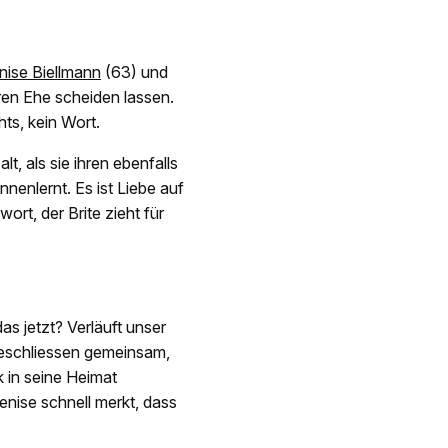
nise Biellmann
(63) und
en Ehe scheiden lassen.
hts, kein Wort.
t, als sie ihren ebenfalls
nenlernt. Es ist Liebe auf
ort, der Brite zieht für
das jetzt? Verläuft unser
beschliessen gemeinsam,
 in seine Heimat
enise schnell merkt, dass