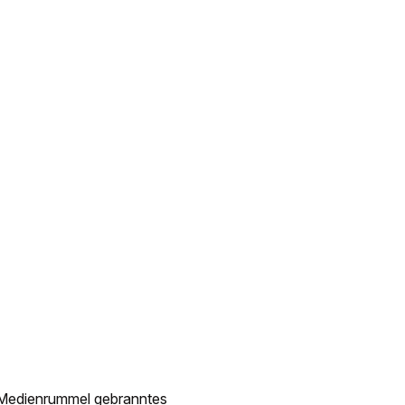
m Medienrummel gebranntes