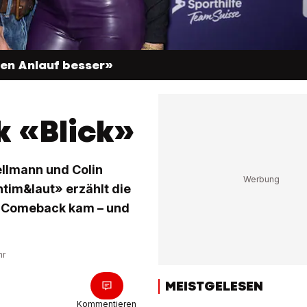
ten Anlauf besser»
k «Blick»
ellmann und Colin
tim&laut» erzählt die
s-Comeback kam – und
hr
MEISTGELESEN
Kommentieren