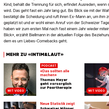
Kind, behält die Trennung für sich, erfindet Ausreden, wenn
wird. Das geht fast ein Jahr lang gut. Bis Blick sie mit der Wa
bestätigt die Scheidung und ruft ihren Ex-Mann an, um ihm 
geplatzt ist und er wohl einen Anruf von der Schweizer Ta
haben wir zum ersten Mal nach fast einem Jahr wieder mitei
Blick», erzählt Biellmann in der aktuellen Folge des Beziehu
dem es um Liebes-Comebacks geht.
MEHR ZU «INTIM&LAUT»
PODCAST
«Das sollten alle
machen»
Thomas Meyer
geht vorsorglich
zur Paartherapie
MIT VIDEO
MIT VIDEO
Neue Statistik zeigt
Schweizer Männer