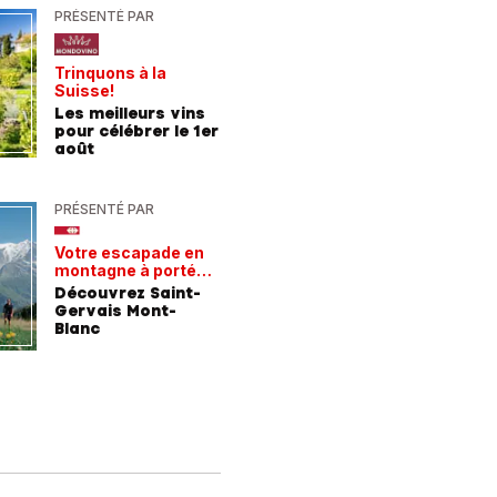
PRÉSENTÉ PAR
PRÉSENTÉ
Trinquons à la
Un verre 
Suisse!
fraîcheur
Les meilleurs vins
Les meil
pour célébrer le 1er
pour les
août
chaleur
PRÉSENTÉ PAR
PRÉSENTÉ
Votre escapade en
Les rece
montagne à portée
gagnant
de train
Découvrez Saint-
Comment
Gervais Mont-
entrepri
Blanc
forment 
champio
demain