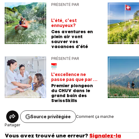
PRÉSENTÉ PAR
L'été, c'est
ennuyeux?
Ces aventures en
plein air vont
sauver vos
vacances d'été
PRÉSENTÉ PAR
L'excellence ne
passe pas que par la
voie académique
Premier plongeon
du CHUV dans le
grand bain des
SwissSkills
Source privilégiée
Comment ça marche
Partager
Vous avez trouvé une erreur?
Signalez-la