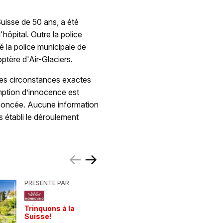
uisse de 50 ans, a été
hôpital. Outre la police
é la police municipale de
tère d'Air-Glaciers.
 les circonstances exactes
omption d’innocence est
ononcée. Aucune information
 établi le déroulement
PRÉSENTÉ PAR
PRÉSENTÉ
Trinquons à la
Un verre 
Suisse!
fraîcheur