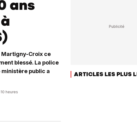
0 ans
 à
S)
à Martigny-Croix ce
ment blessé. La police
 ministère public a
ARTICLES LES PLUS 
3:10 heures