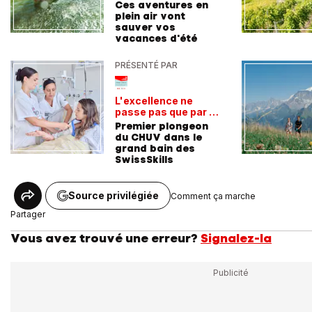
Ces aventures en
plein air vont
sauver vos
vacances d'été
PRÉSENTÉ PAR
L'excellence ne
passe pas que par la
voie académique
Premier plongeon
du CHUV dans le
grand bain des
SwissSkills
Source privilégiée
Comment ça marche
Partager
Vous avez trouvé une erreur?
Signalez-la