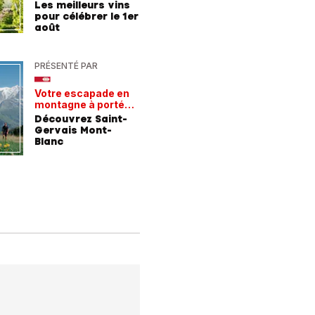
Les meilleurs vins
Les meil
pour célébrer le 1er
pour les
août
chaleur
PRÉSENTÉ PAR
PRÉSENTÉ
Votre escapade en
Les rece
montagne à portée
gagnant
de train
Découvrez Saint-
Comment
Gervais Mont-
entrepri
Blanc
forment 
champio
demain