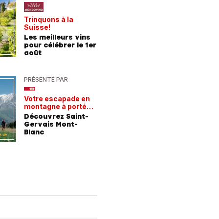
Trinquons à la
Un verre 
Suisse!
fraîcheur
Les meilleurs vins
Les meil
pour célébrer le 1er
pour les
août
chaleur
PRÉSENTÉ PAR
PRÉSENTÉ
Votre escapade en
Les rece
montagne à portée
gagnant
de train
Découvrez Saint-
Comment
Gervais Mont-
entrepri
Blanc
forment 
champio
demain