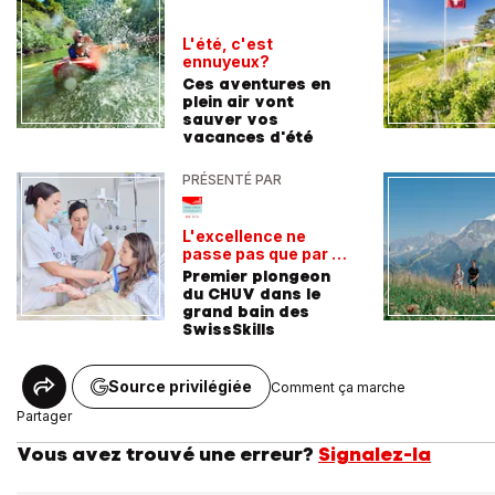
L'été, c'est
ennuyeux?
Ces aventures en
plein air vont
sauver vos
vacances d'été
PRÉSENTÉ PAR
L'excellence ne
passe pas que par la
voie académique
Premier plongeon
du CHUV dans le
grand bain des
SwissSkills
Source privilégiée
Comment ça marche
Partager
Vous avez trouvé une erreur?
Signalez-la