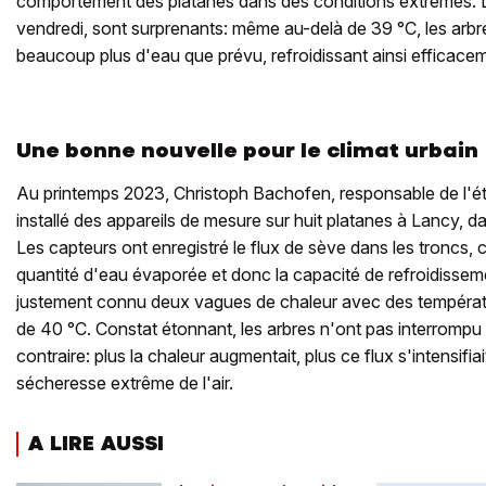
comportement des platanes dans des conditions extrêmes. Le
vendredi, sont surprenants: même au-delà de 39 °C, les arbr
beaucoup plus d'eau que prévu, refroidissant ainsi efficace
Une bonne nouvelle pour le climat urbain
Au printemps 2023, Christoph Bachofen, responsable de l'ét
installé des appareils de mesure sur huit platanes à Lancy, d
Les capteurs ont enregistré le flux de sève dans les troncs, c
quantité d'eau évaporée et donc la capacité de refroidissem
justement connu deux vagues de chaleur avec des températu
de 40 °C. Constat étonnant, les arbres n'ont pas interrompu 
contraire: plus la chaleur augmentait, plus ce flux s'intensifia
sécheresse extrême de l'air.
A LIRE AUSSI