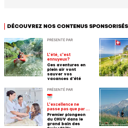
DÉCOUVREZ NOS CONTENUS SPONSORISÉS
PRÉSENTÉ PAR
L'été, c'est
ennuyeux?
Ces aventures en
plein air vont
sauver vos
vacances d'été
PRÉSENTÉ PAR
L'excellence ne
passe pas que par la
voie académique
Premier plongeon
du CHUV dans le
grand bain des