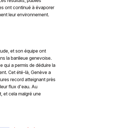
s résultats, publiés
es ont continué à évaporer
ment leur environnement.
ude, et son équipe ont
ans la banlieue genevoise.
e qui a permis de déduire la
ent. Cet été-là, Genève a
res record atteignant près
leur flux d'eau. Au
it, et cela malgré une