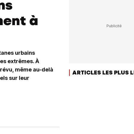
ns
ment à
tanes urbains
les extrêmes. À
prévu, même au-delà
ARTICLES LES PLUS 
ls sur leur