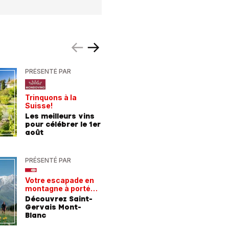
PRÉSENTÉ PAR
PRÉSENTÉ
Trinquons à la
Un verre 
Suisse!
fraîcheur
Les meilleurs vins
Les meil
pour célébrer le 1er
pour les
août
chaleur
PRÉSENTÉ PAR
PRÉSENTÉ
Votre escapade en
Les rece
montagne à portée
gagnant
de train
Découvrez Saint-
Comment
Gervais Mont-
entrepri
Blanc
forment 