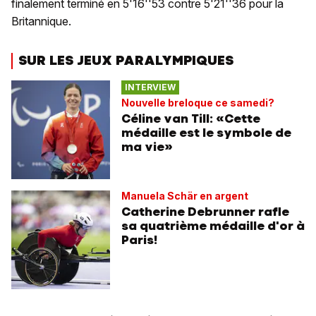
finalement terminé en 5'16''53 contre 5'21''36 pour la
Britannique.
SUR LES JEUX PARALYMPIQUES
INTERVIEW
Nouvelle breloque ce samedi?
Céline van Till: «Cette
médaille est le symbole de
ma vie»
Manuela Schär en argent
Catherine Debrunner rafle
sa quatrième médaille d'or à
Paris!