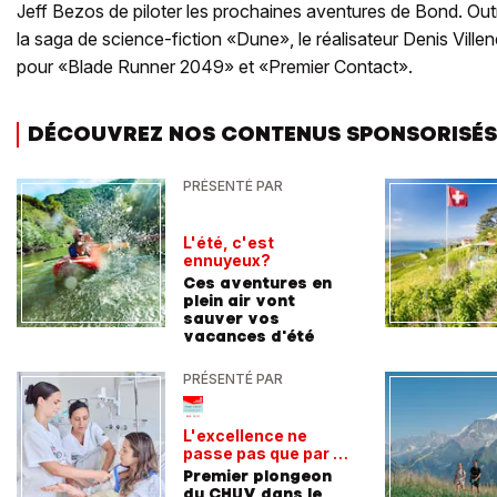
Jeff Bezos de piloter les prochaines aventures de Bond. Out
la saga de science-fiction «Dune», le réalisateur Denis Vil
pour «Blade Runner 2049» et «Premier Contact».
DÉCOUVREZ NOS CONTENUS SPONSORISÉS
PRÉSENTÉ PAR
L'été, c'est
ennuyeux?
Ces aventures en
plein air vont
sauver vos
vacances d'été
PRÉSENTÉ PAR
L'excellence ne
passe pas que par la
voie académique
Premier plongeon
du CHUV dans le