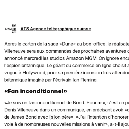
ATS Agence télégraphique suisse
Après le carton de la saga «Dune» au box-office, le réalisa
Villeneuve sera aux commandes des prochaines aventures 
annoncé mercredi les studios Amazon MGM. On ignore encor
l'espion britannique. Le géant du commerce en ligne choisit a
vogue à Hollywood, pour sa première incursion très attendue
britannique imaginé par l'écrivain Ian Fleming.
«Fan inconditionnel»
«Je suis un fan inconditionnel de Bond. Pour moi, c'est un 
Denis Villeneuve dans un communiqué, en précisant avoir «gr
de James Bond avec [s]on père». «J'ai l'intention d'honorer la
voie à de nombreuses nouvelles missions à venir», a-t-il ajo