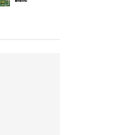
Blanc
forment 
champio
demain