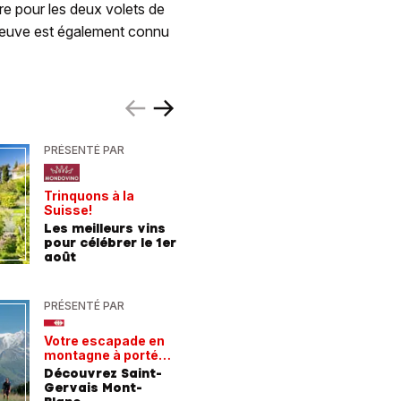
re pour les deux volets de
leneuve est également connu
PRÉSENTÉ PAR
PRÉSENTÉ
Trinquons à la
Un verre 
Suisse!
fraîcheur
Les meilleurs vins
Les meil
pour célébrer le 1er
pour les
août
chaleur
PRÉSENTÉ PAR
PRÉSENTÉ
Votre escapade en
Les rece
montagne à portée
gagnant
de train
Découvrez Saint-
Comment
Gervais Mont-
entrepri