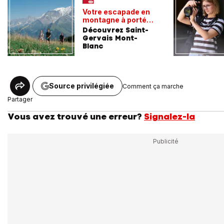
Votre escapade en
montagne à portée
de train
Découvrez Saint-
Gervais Mont-
Blanc
Source privilégiée
Comment ça marche
Partager
Vous avez trouvé une erreur?
Signalez-la