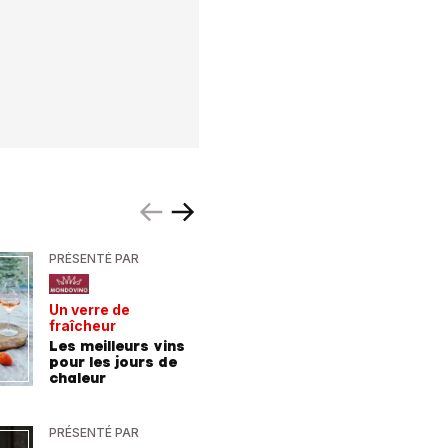
PRÉSENTÉ PAR
PRÉSENTÉ
Un verre de
De la For
fraîcheur
la mer
Les meilleurs vins
9 consei
pour les jours de
incroyab
chaleur
des vac
Allemag
PRÉSENTÉ PAR
PRÉSENTÉ