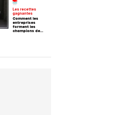
Les recettes
Le point 
gagnantes
expert
Comment les
Peut-on 
entreprises
randonn
forment les
baskets
champions de
demain