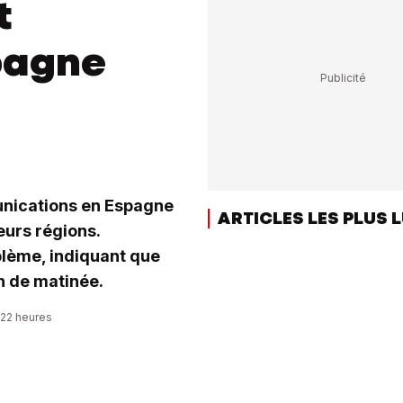
t
pagne
unications en Espagne
ARTICLES LES PLUS 
eurs régions.
oblème, indiquant que
in de matinée.
:22 heures