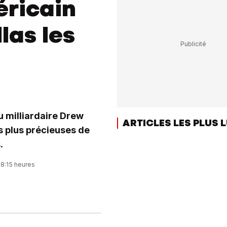
éricain
las les
u milliardaire Drew
ARTICLES LES PLUS 
es plus précieuses de
.
08:15 heures