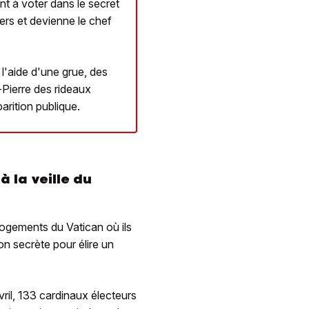
ont à voter dans le secret
iers et devienne le chef
l'aide d'une grue, des
t-Pierre des rideaux
arition publique.
 la veille du
gements du Vatican où ils
on secrète pour élire un
ril, 133 cardinaux électeurs