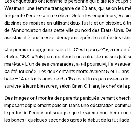
Les enquêteurs ont identifié la personne qui a tiré les cou
Westman, une femme transgenre de 23 ans, qui selon les mé
fréquenté l'école comme élève. Selon les enquêteurs, Robin
dizaines de reprises en utilisant deux fusils et un pistolet, à tr
de l'Annonciation dans cette ville du nord des Etats-Unis. De
assistaient à une messe, deux jours après la rentrée des clas
«Le premier coup, je me suis dit: 'C'est quoi ça?'», a raconté
chaîne CBS. «Puis j'en ai entendu un autre. Je me suis jeté s
ma tête.» L'un de ses camarades, a-t-il poursuivi, l'a «sauvé» 
«a été touché». Les deux enfants morts avaient 8 et 10 ans.
balle – 14 enfants âgés de 6 à 15 ans et trois paroissiens de
survivre à leurs blessures, selon Brian O'Hara, le chef de la 
Des images ont montré des parents paniqués venant cherche
imposant déploiement policier. Dans une déclaration commune
le prêtre de l'église ont souligné que le «personnel héroïque a
les bancs» quelques secondes après le début de la fusillade.