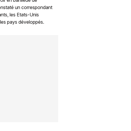
oir en banlieue de
onstaté un correspondant
nts, les Etats-Unis
s les pays développés.