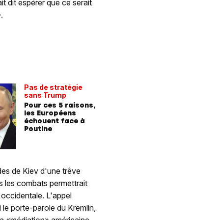
t dit espérer que ce serait
.
Pas de stratégie
sans Trump
Pour ces 5 raisons,
les Européens
échouent face à
Poutine
des de Kiev d'une trêve
s les combats permettrait
 occidentale. L'appel
le porte-parole du Kremlin,
a «médiation» américaine