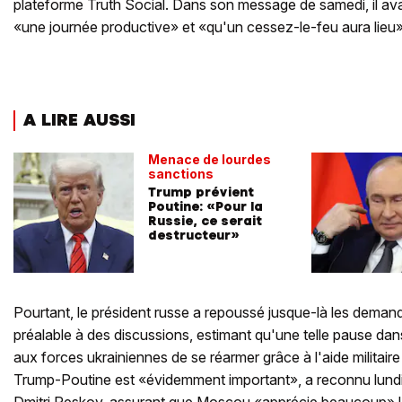
plateforme Truth Social. Dans son message de samedi, il avai
«une journée productive» et «qu'un cessez-le-feu aura lieu»
A LIRE AUSSI
Menace de lourdes
sanctions
Trump prévient
Poutine: «Pour la
Russie, ce serait
destructeur»
Pourtant, le président russe a repoussé jusque-là les deman
préalable à des discussions, estimant qu'une telle pause dan
aux forces ukrainiennes de se réarmer grâce à l'aide militaire
Trump-Poutine est «évidemment important», a reconnu lundi 
Dmitri Peskov, assurant que Moscou «apprécie beaucoup» l