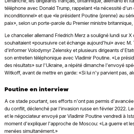
Dimanche, les dirigeants français, britannique, allemand et it
téléphone avec Donald Trump, rappelant «la nécessité d'un
inconditionnel» et que «le président Poutine (prenne) au séri
paix», selon un porte-parole du Premier ministre britannique,
Le chancelier allemand Friedrich Merz a souligné lundi sur X q
souhaitaient «poursuivre cet échange aujourd'hui» avec M. 
d'informer Volodymyr Zelensky et plusieurs dirigeants d'Eta
son entretien téléphonique avec Vladimir Poutine. «Le présid
des résultats» sur l'Ukraine, a répété dimanche l'envoyé spé
Witkoff, avant de mettre en garde: «Si lui n'y parvient pas, a
Poutine en interview
A ce stade pourtant, ses efforts n'ont pas permis d'avancée
du conflit, déclenché par l'invasion russe en février 2022. 
et le négociateur envoyé par Vladimir Poutine vendredi à Ist
moment d'expliquer l'approche de Moscou: «La guerre et les
menées simultanément.»