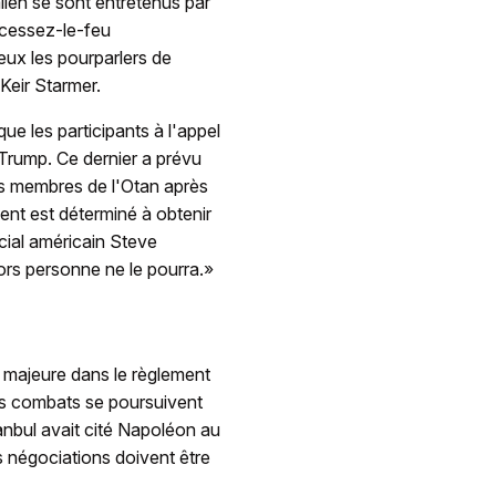
alien se sont entretenus par
 cessez-le-feu
eux les pourparlers de
 Keir Starmer.
ue les participants à l'appel
Trump. Ce dernier a prévu
ts membres de l'Otan après
ent est déterminé à obtenir
cial américain Steve
lors personne ne le pourra.»
 majeure dans le règlement
Les combats se poursuivent
anbul avait cité Napoléon au
 négociations doivent être