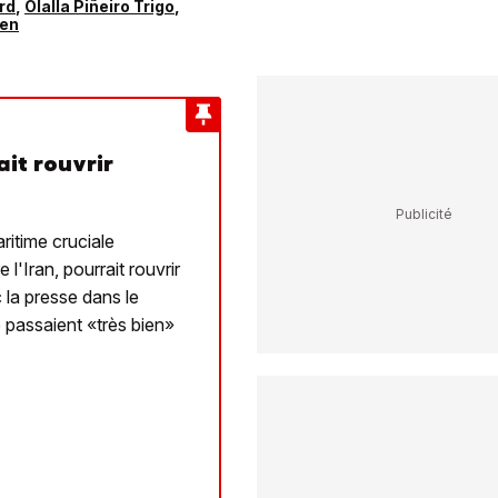
rd
,
Olalla Piñeiro Trigo
,
hen
it rouvrir
ritime cruciale
l'Iran, pourrait rouvrir
 la presse dans le
 passaient «très bien»