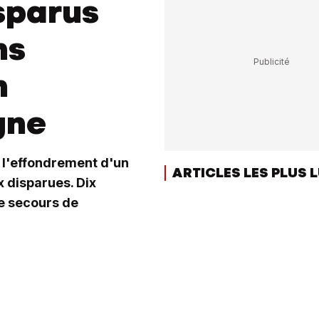
sparus
ns
n
gne
 l'effondrement d'un
ARTICLES LES PLUS 
 disparues. Dix
de secours de