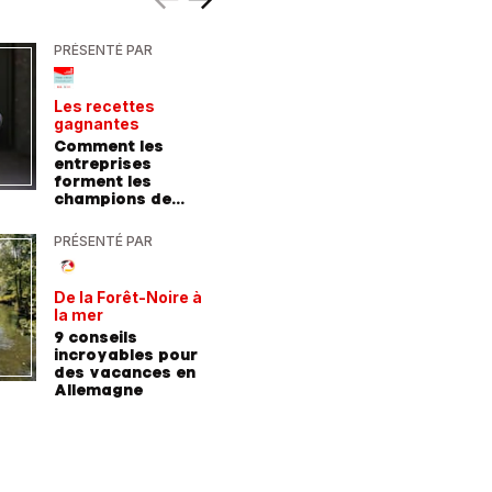
PRÉSENTÉ PAR
PRÉSENTÉ
Les recettes
Le point 
gagnantes
expert
Comment les
Peut-on 
entreprises
randonn
forment les
baskets
champions de
demain
PRÉSENTÉ PAR
PRÉSENTÉ
De la Forêt-Noire à
Vivre plu
la mer
sainemen
qu'avale
9 conseils
Comment
médicam
incroyables pour
coaching
des vacances en
contre l
Allemagne
l'hyperte
diabète