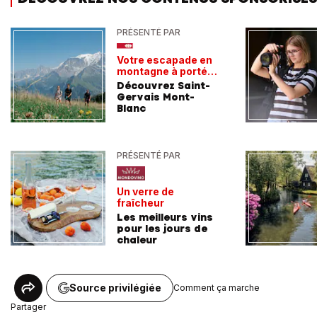
PRÉSENTÉ PAR
Votre escapade en
montagne à portée
de train
Découvrez Saint-
Gervais Mont-
Blanc
PRÉSENTÉ PAR
Un verre de
fraîcheur
Les meilleurs vins
pour les jours de
chaleur
Source privilégiée
Comment ça marche
Partager