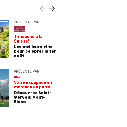
PRÉSENTÉ PAR
PRÉSENTÉ
Trinquons à la
Un verre 
Suisse!
fraîcheur
Les meilleurs vins
Les meil
pour célébrer le 1er
pour les
août
chaleur
PRÉSENTÉ PAR
PRÉSENTÉ
Votre escapade en
Les rece
montagne à portée
gagnant
de train
Découvrez Saint-
Comment
Gervais Mont-
entrepri
Blanc
forment 
champio
demain