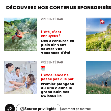
DÉCOUVREZ NOS CONTENUS SPONSORISÉS
PRÉSENTÉ PAR
L'été, c'est
ennuyeux?
Ces aventures en
plein air vont
sauver vos
vacances d'été
PRÉSENTÉ PAR
L'excellence ne
passe pas que par la
voie académique
Premier plongeon
du CHUV dans le
grand bain des
SwissSkills
Source privilégiée
Comment ça marche