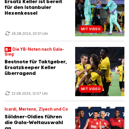
Ersatz Keller ist bereit
für den Istanbuler
Hexenkessel
MIT VIDEO
26.08.2024, 20:51 Uhr
Die YB-Noten nach Gala-
Sieg
Bestnote für Taktgeber,
Ersatzkeeper Keller
überragend
MIT VIDEO
22.08.2024, 12:07 Uhr
Icardi, Mertens, Ziyech und Co
Söldner-Oldies führen
die Gala-Weltauswahl
an