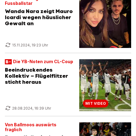
Fussballstar
Wanda Nara zeigt Mauro
Icardi wegen häuslicher
Gewalt an
15.11.2024, 19:23 Uhr
Die YB-Noten zum CL-Coup
Beeindruckendes
Kollektiv – Flügelflitzer
sticht heraus
MIT VIDEO
28.08.2024, 16:39 Uhr
Von Ballmoos auswärts
fraglich