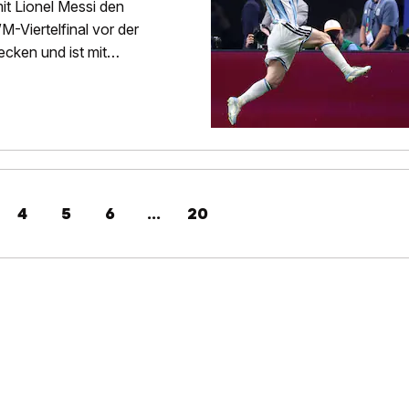
mit Lionel Messi den
M-Viertelfinal vor der
ecken und ist mit
4
5
6
...
20