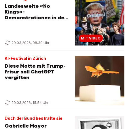
Landesweite «No
Kings»-
Demonstrationen in den
USA
MIT VIDEO
29.03.2026, 08:39 Uhr
KI-Festival in Zürich
Diese Motte mit Trump-
Frisur soll ChatGPT
vergiften
20.03.2026, 15:54 Uhr
Doch der Bund bestrafte sie
Gabrielle Mayor