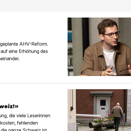
ie geplante AHV-Reform.
n auf eine Erhöhung des
neinander.
weiz!»
ung, die viele Leserinnen
skosten, fehlenden
die ganze Schweiz ist.