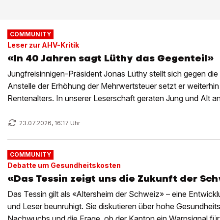
COMMUNITY
Leser zur AHV-Kritik
«In 40 Jahren sagt Lüthy das Gegenteil»
Jungfreisinnigen-Präsident Jonas Lüthy stellt sich gegen d
Anstelle der Erhöhung der Mehrwertsteuer setzt er weiterhi
Rentenalters. In unserer Leserschaft geraten Jung und Alt a
23.07.2026, 16:17 Uhr
COMMUNITY
Debatte um Gesundheitskosten
«Das Tessin zeigt uns die Zukunft der Sch
Das Tessin gilt als «Altersheim der Schweiz» – eine Entwickl
und Leser beunruhigt. Sie diskutieren über hohe Gesundheit
Nachwuchs und die Frage, ob der Kanton ein Warnsignal für 