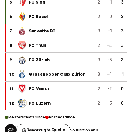
5
FC Sion
2
1
3
6
FC Basel
2
0
3
7
Servette FC
3
-1
3
8
FC Thun
2
-4
3
9
FC Zürich
3
-5
3
10
Grasshopper Club Zürich
3
-4
1
11
FC Vaduz
2
-2
0
12
FC Luzern
2
-5
0
Meisterschaftsrunde
Abstiegsrunde
Bevorzugte Quelle
So funktioniert’s