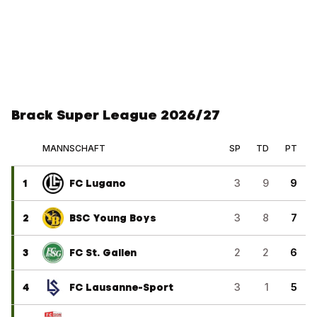
Brack Super League 2026/27
MANNSCHAFT
SP
TD
PT
1
FC Lugano
3
9
9
2
BSC Young Boys
3
8
7
3
FC St. Gallen
2
2
6
4
FC Lausanne-Sport
3
1
5