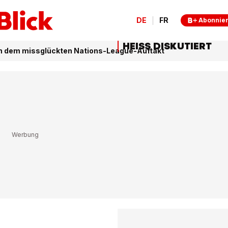
DE
FR
Abonnie
HEISS DISKUTIERT
h dem missglückten Nations-League-Auftakt