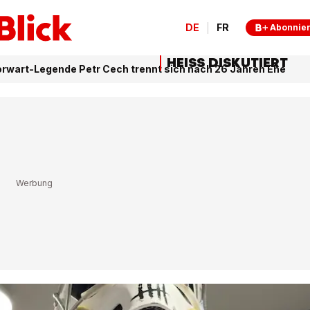
DE
FR
Abonnie
HEISS DISKUTIERT
orwart-Legende Petr Cech trennt sich nach 26 Jahren Ehe