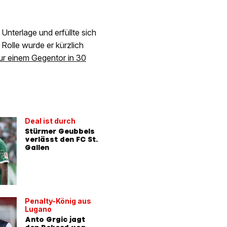
nterlage und erfüllte sich
Rolle wurde er kürzlich
ur einem Gegentor in 30
Deal ist durch
Stürmer Geubbels
verlässt den FC St.
Gallen
Penalty-König aus
Lugano
Anto Grgic jagt