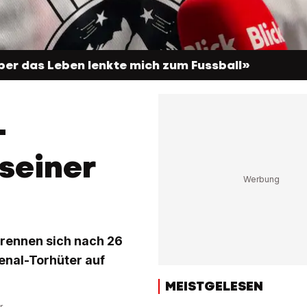
ber das Leben lenkte mich zum Fussball»
-
seiner
trennen sich nach 26
enal-Torhüter auf
MEISTGELESEN
r