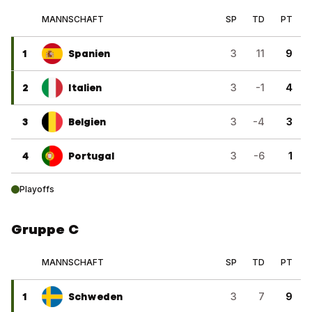
MANNSCHAFT
SP
TD
PT
1
Spanien
3
11
9
2
Italien
3
-1
4
3
Belgien
3
-4
3
4
Portugal
3
-6
1
Playoffs
Gruppe C
MANNSCHAFT
SP
TD
PT
1
Schweden
3
7
9