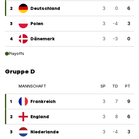
2
Deutschland
3
0
6
3
Polen
3
-4
3
4
Dänemark
3
-3
0
Playoffs
Gruppe D
MANNSCHAFT
SP
TD
PT
1
Frankreich
3
7
9
2
England
3
8
6
3
Niederlande
3
-4
3