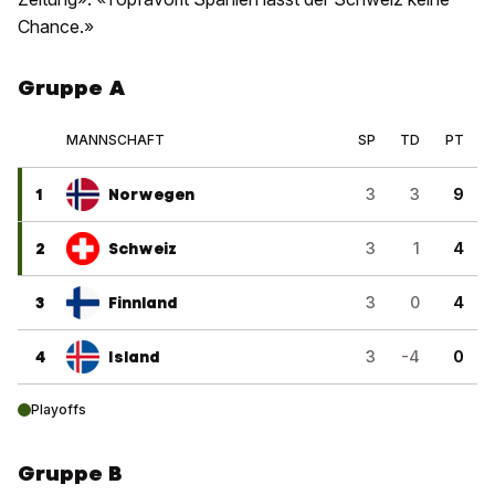
Chance.»
Gruppe A
MANNSCHAFT
SP
TD
PT
1
Norwegen
3
3
9
2
Schweiz
3
1
4
3
Finnland
3
0
4
4
Island
3
-4
0
Playoffs
Gruppe B