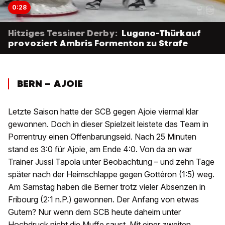
0:28
Hitziges Tessiner Derby:
Lugano-Thürkauf
provoziert Ambris Formenton zu Strafe
BERN – AJOIE
Letzte Saison hatte der SCB gegen Ajoie viermal klar
gewonnen. Doch in dieser Spielzeit leistete das Team in
Porrentruy einen Offenbarungseid. Nach 25 Minuten
stand es 3:0 für Ajoie, am Ende 4:0. Von da an war
Trainer Jussi Tapola unter Beobachtung – und zehn Tage
später nach der Heimschlappe gegen Gottéron (1:5) weg.
Am Samstag haben die Berner trotz vieler Absenzen in
Fribourg (2:1 n.P.) gewonnen. Der Anfang von etwas
Gutem? Nur wenn dem SCB heute daheim unter
Hochdruck nicht die Muffe saust. Mit einer zweiten