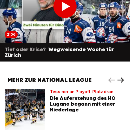
2:06
Tief oder Krise?
Wegweisende Woche für
Zürich
MEHR ZUR NATIONAL LEAGUE
Tessiner an Playoff-Platz dran
Die Auferstehung des HC
Lugano begann mit einer
Niederlage