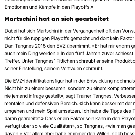
Emotionen und Kämpfe in den Playoffs.»
Martschini hat an sich gearbeitet
Dabei hat sich Martschini in der Vergangenheit oft den Vorw
nicht für die ruppigen Playoffs gemacht und dort kein Faktor 
Dan Tangnes 2018 den EVZ übernimmt. «Er hat mir enorm ge
auch mein Ding werden.» In den fünf Jahren zuvor schiesst
Treffer. Unter Tangnes' Fittichen schraubt er seine Produkti
seiner Einstellung, seinem Vertrauen schraubt.
Die EVZ-Identifikationsfigur hat in der Entwicklung nochmals
Nicht hin zu einem besseren, sondern zu einem kompletteren 
nie jemand infrage gestellt», sagt Trainer Tangnes. Verbesser
mentalen und defensiven Bereich. «Ich kann besser mit der 
umgehen und mein Spiel umsetzen. Ich habe die Tipps des
daran gearbeitet.» Dass er ein Faktor sein kann in den Playof
verfügt über so viele Qualitäten», so Tangnes, «wie man geseh
davon.» Vor allem aber habe er immer den Willen, noch bess