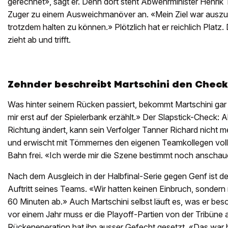
gerechnet», sagt er. Denn dort steht Abwehrminister Henrik 
Zuger zu einem Ausweichmanöver an. «Mein Ziel war auszu
trotzdem halten zu können.» Plötzlich hat er reichlich Platz. 
zieht ab und trifft.
Zehnder beschreibt Martschini den Check
Was hinter seinem Rücken passiert, bekommt Martschini gar 
mir erst auf der Spielerbank erzählt.» Der Slapstick-Check: A
Richtung ändert, kann sein Verfolger Tanner Richard nicht m
und erwischt mit Tömmernes den eigenen Teamkollegen voll.
Bahn frei. «Ich werde mir die Szene bestimmt noch anschau
Nach dem Ausgleich in der Halbfinal-Serie gegen Genf ist d
Auftritt seines Teams. «Wir hatten keinen Einbruch, sondern 
60 Minuten ab.» Auch Martschini selbst läuft es, was er be
vor einem Jahr muss er die Playoff-Partien von der Tribüne 
Rückeneperation hat ihn ausser Gefecht gesetzt. «Das war ha