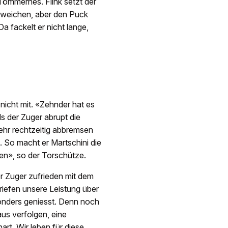
Tömmernes. Flink setzt der
weichen, aber den Puck
Da fackelt er nicht lange,
nicht mit. «Zehnder hat es
ls der Zuger abrupt die
ehr rechtzeitig abbremsen
 So macht er Martschini die
en», so der Torschütze.
er Zuger zufrieden mit dem
riefen unsere Leistung über
sonders geniesst. Denn noch
aus verfolgen, eine
rt. Wir leben für diese