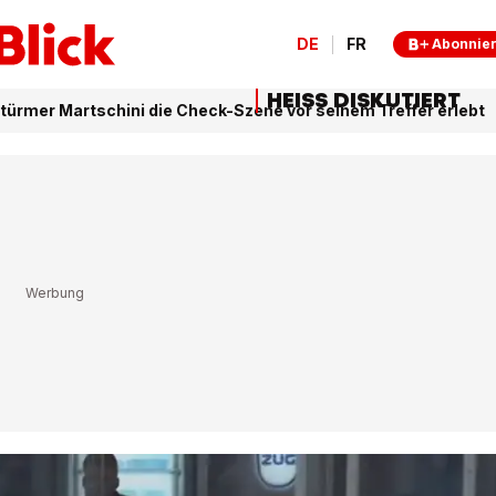
DE
FR
Abonnie
HEISS DISKUTIERT
türmer Martschini die Check-Szene vor seinem Treffer erlebt