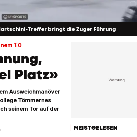
rtschini-Treffer bringt die Zuger Führung
inem 1:0
hnung,
el Platz»
 einem Ausweichmanöver
mkollege Tömmernes
ach seinem Tor auf der
MEISTGELESEN
r