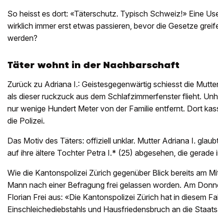
So heisst es dort: «Täterschutz. Typisch Schweiz!» Eine Us
wirklich immer erst etwas passieren, bevor die Gesetze gre
werden?
Täter wohnt in der Nachbarschaft
Zurück zu Adriana I.: Geistesgegenwärtig schiesst die Mutte
als dieser ruckzuck aus dem Schlafzimmerfenster flieht. Un
nur wenige Hundert Meter von der Familie entfernt. Dort kassi
die Polizei.
Das Motiv des Täters: offiziell unklar. Mutter Adriana I. gla
auf ihre ältere Tochter Petra I.* (25) abgesehen, die gerad
Wie die Kantonspolizei Zürich gegenüber Blick bereits am Mit
Mann nach einer Befragung frei gelassen worden. Am Donne
Florian Frei aus: «Die Kantonspolizei Zürich hat in diesem 
Einschleichediebstahls und Hausfriedensbruch an die Staatsa