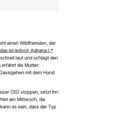
eht einen Wildfremden, der
as ist jedoch Adriana I.*
schreit laut und schlägt den
g erfährt die Mutter:
m Gassigehen mit dem Hund
izer (35) stoppen, setzt ihn
htet am Mittwoch, die
 kann es sein, dass der Typ