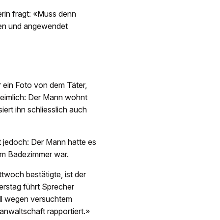
erin fragt: «Muss denn
ifen und angewendet
r ein Foto von dem Täter,
heimlich: Der Mann wohnt
ert ihn schliesslich auch
ubt jedoch: Der Mann hatte es
e im Badezimmer war.
twoch bestätigte, ist der
rstag führt Sprecher
Fall wegen versuchtem
nwaltschaft rapportiert.»