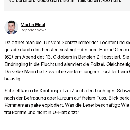
vorbehalten. Melde dich bitte an, falls du ein Abo hast.
Martin Meul
Reporter News
Da öffnet man die Tür vom Schlafzimmer der Tochter und si
gerade durch das Fenster einsteigt – der pure Horror!
Genau d
(62) am Abend des 13. Oktobers in Benglen ZH passiert.
Sie 
Eindringling in die Flucht und alarmiert die Polizei. Gleichzeiti
Derselbe Mann hat zuvor ihre andere, jüngere Tochter bei
belästigt.
Schnell kann die Kantonspolizei Zürich den flüchtigen Schwe
nach der Befragung aber kurzum auf freiem Fuss. Blick beric
Kommentarspalte explodiert. Was die Leser beschäftigt: Wie
frei kommt und nicht in U-Haft sitzt?!