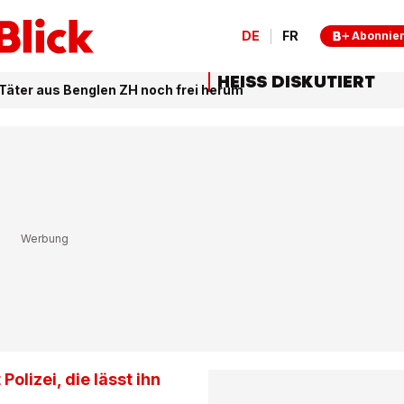
DE
FR
Abonnie
HEISS DISKUTIERT
Täter aus Benglen ZH noch frei herum
Polizei, die lässt ihn