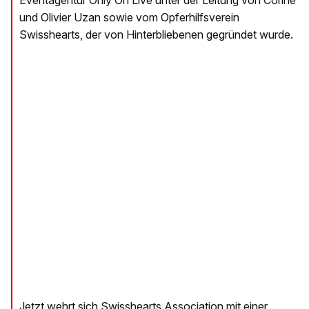
Eventagentur Only On Live unter der Leitung von Corine
und Olivier Uzan sowie vom Opferhilfsverein
Swisshearts, der von Hinterbliebenen gegründet wurde.
Jetzt wehrt sich Swisshearts Association mit einer