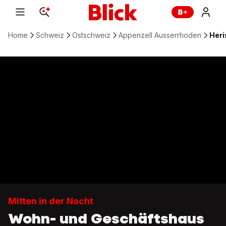
Home
Schweiz
Ostschweiz
Appenzell Ausserrhoden
Heri
Mitten in der Nacht
Wohn- und Geschäftshaus