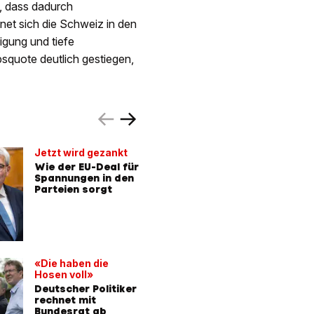
, dass dadurch
net sich die Schweiz in den
igung und tiefe
bsquote deutlich gestiegen,
Jetzt wird gezankt
Unter ein
Bedingu
Wie der EU-Deal für
Spannungen in den
Gewerks
Parteien sorgt
plötzlich
Deal
«Die haben die
INTERVI
Hosen voll»
Jans zu E
Deutscher Politiker
Trump
rechnet mit
«Der EU-
Bundesrat ab