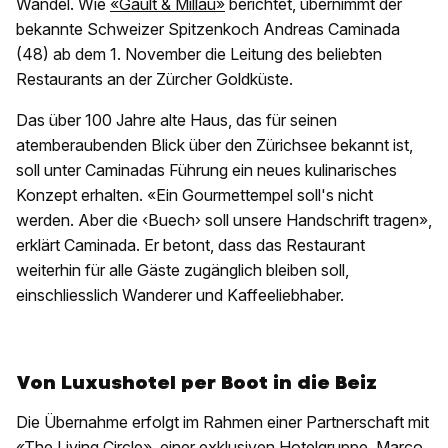
Wandel. Wie
«Gault & Millau»
berichtet, übernimmt der
bekannte Schweizer Spitzenkoch Andreas Caminada
(48) ab dem 1. November die Leitung des beliebten
Restaurants an der Zürcher Goldküste.
Das über 100 Jahre alte Haus, das für seinen
atemberaubenden Blick über den Zürichsee bekannt ist,
soll unter Caminadas Führung ein neues kulinarisches
Konzept erhalten. «Ein Gourmettempel soll's nicht
werden. Aber die ‹Buech› soll unsere Handschrift tragen»,
erklärt Caminada. Er betont, dass das Restaurant
weiterhin für alle Gäste zugänglich bleiben soll,
einschliesslich Wanderer und Kaffeeliebhaber.
Von Luxushotel per Boot in die Beiz
Die Übernahme erfolgt im Rahmen einer Partnerschaft mit
«The Living Circle», einer exklusiven Hotelgruppe. Marco