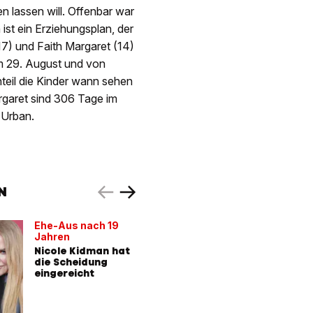
 lassen will. Offenbar war
ist ein Erziehungsplan, der
7) und Faith Margaret (14)
am 29. August und von
teil die Kinder wann sehen
rgaret sind 306 Tage im
 Urban.
N
Ehe-Aus nach 19
Nach Ehe
Jahren
Kidman
Nicole Kidman hat
Keith Ur
die Scheidung
schon ei
eingereicht
Freundin