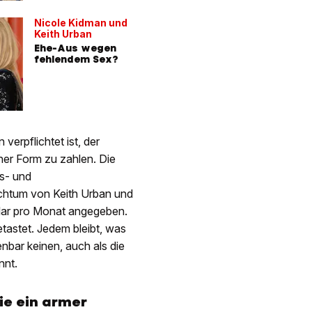
Nicole Kidman und
Keith Urban
Ehe-Aus wegen
fehlendem Sex?
verpflichtet ist, der
iner Form zu zahlen. Die
ts- und
ichtum von Keith Urban und
lar pro Monat angegeben.
tastet. Jedem bleibt, was
bar keinen, auch als die
nnt.
ie ein armer