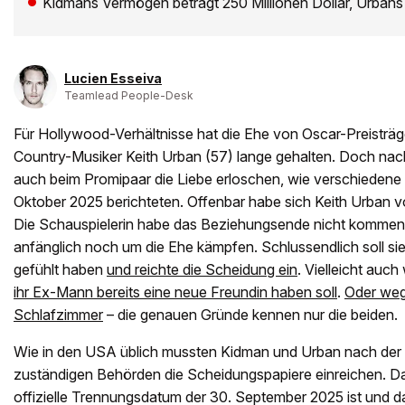
Kidmans Vermögen beträgt 250 Millionen Dollar, Urbans 
Lucien Esseiva
Teamlead People-Desk
Für Hollywood-Verhältnisse hat die Ehe von Oscar-Preisträg
Country-Musiker Keith Urban (57) lange gehalten. Doch na
auch beim Promipaar die Liebe erloschen, wie verschiede
Oktober 2025 berichteten. Offenbar habe sich Keith Urban v
Die Schauspielerin habe das Beziehungsende nicht kommen
anfänglich noch um die Ehe kämpfen. Schlussendlich soll si
gefühlt haben
und reichte die Scheidung ein
. Vielleicht auc
ihr Ex-Mann bereits eine neue Freundin haben soll
.
Oder weg
Schlafzimmer
– die genauen Gründe kennen nur die beiden.
Wie in den USA üblich mussten Kidman und Urban nach der
zuständigen Behörden die Scheidungspapiere einreichen. Da
offizielle Trennungsdatum der 30. September 2025 ist und 