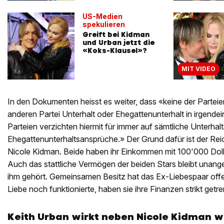
US-Medien
spekulieren
Greift bei Kidman
und Urban jetzt die
«Koks-Klausel»?
MIT VIDEO
In den Dokumenten heisst es weiter, dass «keine der Parteien 
anderen Partei Unterhalt oder Ehegattenunterhalt in irgende
Parteien verzichten hiermit für immer auf sämtliche Unterhal
Ehegattenunterhaltsansprüche.» Der Grund dafür ist der Re
Nicole Kidman. Beide haben ihr Einkommen mit 100'000 Dol
Auch das stattliche Vermögen der beiden Stars bleibt unange
ihm gehört. Gemeinsamen Besitz hat das Ex-Liebespaar offen
Liebe noch funktionierte, haben sie ihre Finanzen strikt getre
Keith Urban wirkt neben Nicole Kidman w