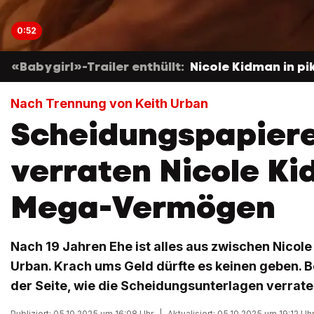
0:52
«Babygirl»-Trailer enthüllt:
Nicole Kidman in p
Nach Trennung von Keith Urban
Scheidungspapier
verraten Nicole K
Mega-Vermögen
Nach 19 Jahren Ehe ist alles aus zwischen Nicol
Urban. Krach ums Geld dürfte es keinen geben. 
der Seite, wie die Scheidungsunterlagen verrate
Publiziert: 05.10.2025 um 16:08 Uhr
|
Aktualisiert: 05.10.2025 um 19:12 Uh