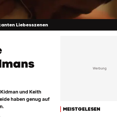
ikanten Liebesszenen
e
idmans
e Kidman und Keith
Beide haben genug auf
n.
MEISTGELESEN
r