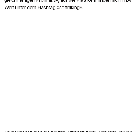
gleichnamigen Profil aktiv, auf der Plattform finden sich inzw
Welt unter dem Hashtag «softhiking».