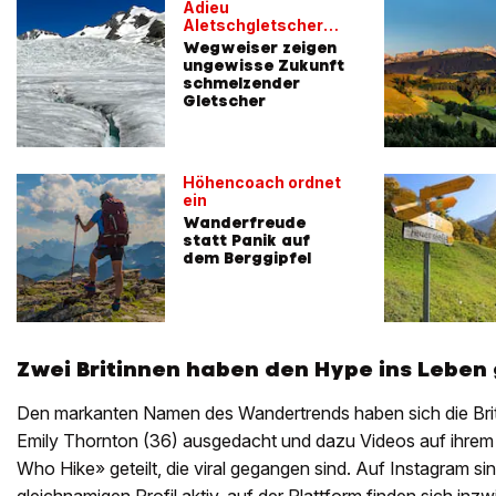
Adieu
Aletschgletscher
2100?
Wegweiser zeigen
ungewisse Zukunft
schmelzender
Gletscher
Höhencoach ordnet
ein
Wanderfreude
statt Panik auf
dem Berggipfel
Zwei Britinnen haben den Hype ins Leben
Den markanten Namen des Wandertrends haben sich die Brit
Emily Thornton (36) ausgedacht und dazu Videos auf ihrem 
Who Hike» geteilt, die viral gegangen sind. Auf Instagram si