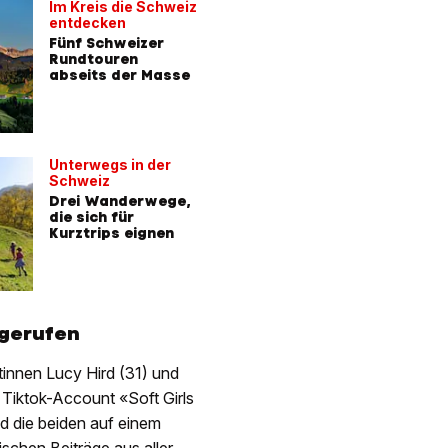
Im Kreis die Schweiz
Berge vo
entdecken
4 genuss
Fünf Schweizer
Touren f
Rundtouren
Wander-
abseits der Masse
Käsefan
Unterwegs in der
Schweiz
Drei Wanderwege,
die sich für
Kurztrips eignen
 gerufen
innen Lucy Hird (31) und
Tiktok-Account «Soft Girls
nd die beiden auf einem