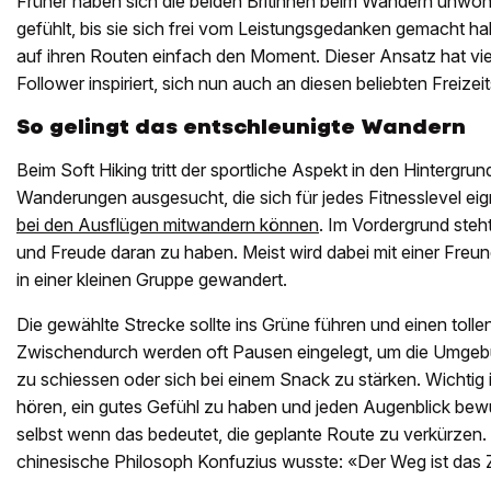
Früher haben sich die beiden Britinnen beim Wandern unwoh
gefühlt, bis sie sich frei vom Leistungsgedanken gemacht ha
auf ihren Routen einfach den Moment. Dieser Ansatz hat vie
Follower inspiriert, sich nun auch an diesen beliebten Freiz
So gelingt das entschleunigte Wandern
Beim Soft Hiking tritt der sportliche Aspekt in den Hintergrun
Wanderungen ausgesucht, die sich für jedes Fitnesslevel ei
bei den Ausflügen mitwandern können
. Im Vordergrund steht
und Freude daran zu haben. Meist wird dabei mit einer Freu
in einer kleinen Gruppe gewandert.
Die gewählte Strecke sollte ins Grüne führen und einen tollen
Zwischendurch werden oft Pausen eingelegt, um die Umgeb
zu schiessen oder sich bei einem Snack zu stärken. Wichtig i
hören, ein gutes Gefühl zu haben und jeden Augenblick b
selbst wenn das bedeutet, die geplante Route zu verkürzen
chinesische Philosoph Konfuzius wusste: «Der Weg ist das Z