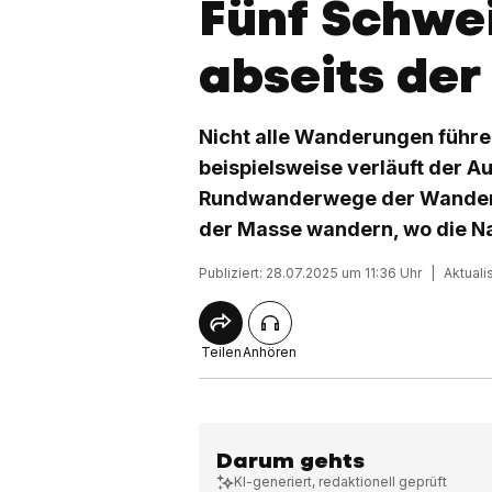
Fünf Schwe
abseits de
Nicht alle Wanderungen führ
beispielsweise verläuft der Aus
Rundwanderwege der Wanderk
der Masse wandern, wo die Na
Publiziert: 28.07.2025 um 11:36 Uhr
|
Aktuali
Teilen
Anhören
Darum gehts
KI-generiert, redaktionell geprüft