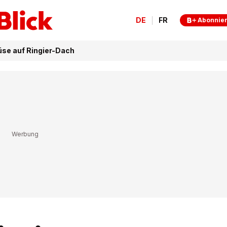
DE
FR
Abonnie
se auf Ringier-Dach