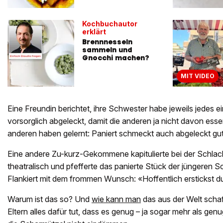
Kochbuchautor
erklärt
Brennnesseln
sammeln und
Gnocchi machen?
MIT VIDEO
Eine Freundin berichtet, ihre Schwester habe jeweils jedes ei
vorsorglich abgeleckt, damit die anderen ja nicht davon ess
anderen haben gelernt: Paniert schmeckt auch abgeleckt gut
Eine andere Zu-kurz-Gekommene kapitulierte bei der Schlacht
theatralisch und pfefferte das panierte Stück der jüngeren S
Flankiert mit dem frommen Wunsch: «Hoffentlich erstickst d
Warum ist das so? Und
wie kann man
das aus der Welt scha
Eltern alles dafür tut, dass es genug – ja sogar mehr als genu