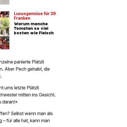
Luxusgemüse für 39
Franken
Warum manche
Tomaten so viel
kosten wie Fleisch
nzelne panierte Plätzli
en. Aber Pech gehabt, die
.
 ums letzte Plätzli
chwester mitten ins Gesicht.
u daran!»
ffen? Selbst wenn man als
g – für alle hat, kann man