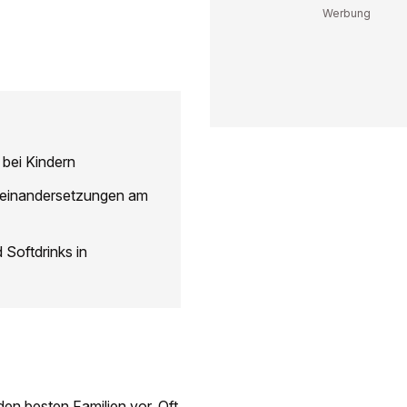
 bei Kindern
useinandersetzungen am
 Softdrinks in
den besten Familien vor. Oft