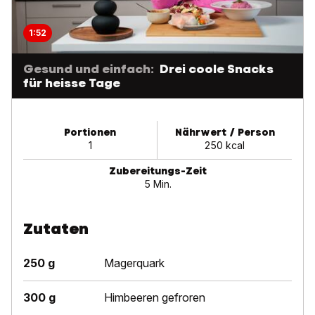
1:52
Gesund und einfach:
Drei coole Snacks
für heisse Tage
Portionen
Nährwert / Person
1
250 kcal
Zubereitungs-Zeit
5 Min.
Zutaten
250 g
Magerquark
300 g
Himbeeren gefroren