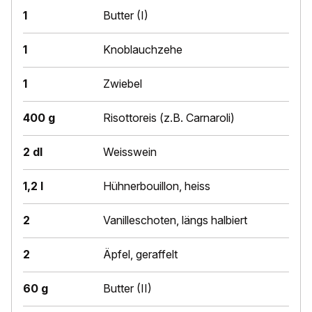
1
Butter (I)
1
Knoblauchzehe
1
Zwiebel
400 g
Risottoreis (z.B. Carnaroli)
2 dl
Weisswein
1,2 l
Hühnerbouillon, heiss
2
Vanilleschoten, längs halbiert
2
Äpfel, geraffelt
60 g
Butter (II)